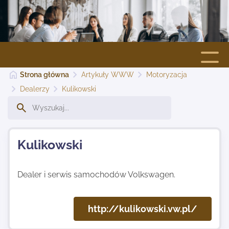
Strona główna
Artykuły WWW
Motoryzacja
Strona główna
Dealerzy
Kulikowski
Dodaj stronę
Kulikowski
Najnowsze
Dealer i serwis samochodów Volkswagen.
Kontakt
http://kulikowski.vw.pl/