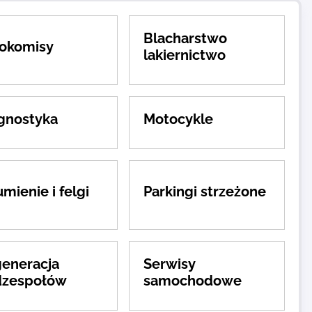
Blacharstwo
okomisy
lakiernictwo
gnostyka
Motocykle
mienie i felgi
Parkingi strzeżone
eneracja
Serwisy
dzespołów
samochodowe