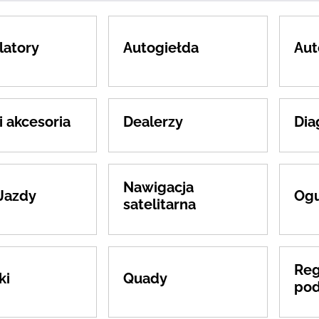
atory
Autogiełda
Aut
i akcesoria
Dealerzy
Dia
Nawigacja
Jazdy
Ogu
satelitarna
Reg
ki
Quady
po