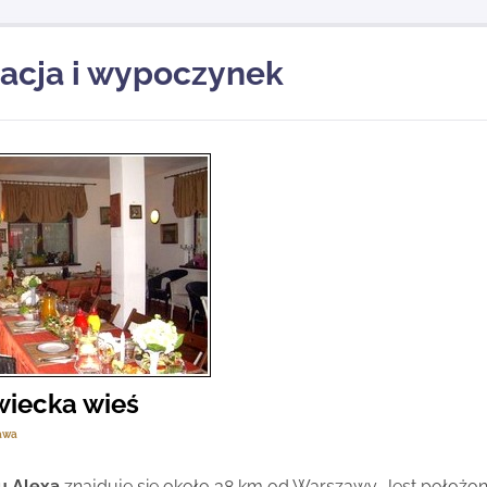
acja i wypoczynek
iecka wieś
awa
u Alexa
znajduje się około 38 km od Warszawy. Jest położo