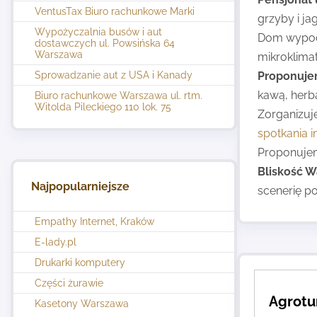
VentusTax Biuro rachunkowe Marki
grzyby i ja
Wypożyczalnia busów i aut
Dom wypocz
dostawczych ul. Powsińska 64
Warszawa
mikroklima
Sprowadzanie aut z USA i Kanady
Proponuje
kawą, herb
Biuro rachunkowe Warszawa ul. rtm.
Witolda Pileckiego 110 lok. 75
Zorganizuj
spotkania i
Proponujemy
Bliskość 
Najpopularniejsze
scenerię p
Empathy Internet, Kraków
E-lady.pl
Drukarki komputery
Części żurawie
Agrotu
Kasetony Warszawa