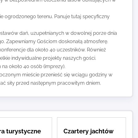
e ogrodzonego terenu. Panuje tutaj specyficzny
zestawów dań, uzupełnianych w dowolnej porze dnia
ego. Zapewniamy Gościom doskonałą atmosferę.
konferencje dla około 40 uczestników. Również
zelkie indywidualne projekty naszych gości.
m na około 40 osób (imprezy).
oczonym mieście przenieść się wciągu godziny w
wać siły przed następnym pracowitym dniem.
ra turystyczne
Czartery jachtów