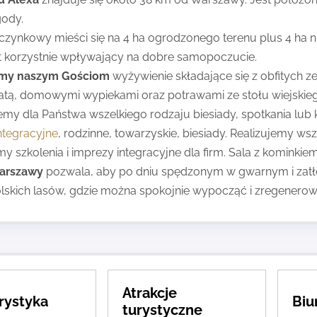
gody.
ynkowy mieści się na 4 ha ogrodzonego terenu plus 4 ha ni
t korzystnie wpływający na dobre samopoczucie.
my naszym Gościom
wyżywienie składające się z obfitych 
atą, domowymi wypiekami oraz potrawami ze stołu wiejski
emy dla Państwa wszelkiego rodzaju biesiady, spotkania lub 
ntegracyjne
, rodzinne, towarzyskie, biesiady. Realizujemy ws
 szkolenia i imprezy integracyjne dla firm. Sala z kominkie
Warszawy
pozwala, aby po dniu spędzonym w gwarnym i zatł
olskich lasów, gdzie można spokojnie wypocząć i zregenero
Atrakcje
rystyka
Biu
turystyczne