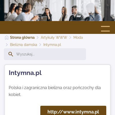
Strona główna
Artykuły WWW
Moda
Strona główna
Bielizna damska
Intymna.pl
Dodaj stronę
Intymna.pl
Najnowsze
Polska i zagraniczna bielizna oraz pończochy dla
Kontakt
kobiet.
http://www.intymna.pl