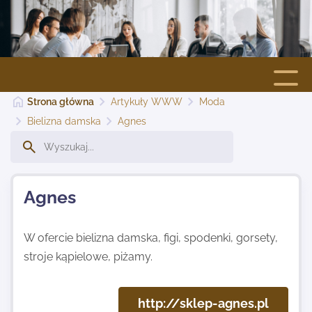
Strona główna
Artykuły WWW
Moda
Strona główna
Bielizna damska
Agnes
Dodaj stronę
Agnes
Najnowsze
W ofercie bielizna damska, figi, spodenki, gorsety,
Kontakt
stroje kąpielowe, piżamy.
http://sklep-agnes.pl