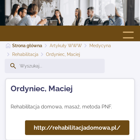
Strona główna
Artykuły WWW
Medycyna
Strona główna
Rehabilitacja
Ordyniec, Maciej
Dodaj stronę
Ordyniec, Maciej
Najnowsze
Rehabilitacja domowa, masaż, metoda PNF.
Kontakt
http://rehabilitacjadomowa.pl/