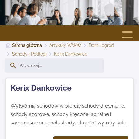
Strona główna
Artykuły WWW
Dom i ogród
Strona główna
Schody i Podłogi
Kerix Dankowice
Dodaj stronę
Kerix Dankowice
Najnowsze
Wytwórnia schodów w ofercie schody drewniane,
Kontakt
schody ażorowe, schody kręcone, spiralne i
samonośne oraz balustrady, stopnie i wyroby kute.