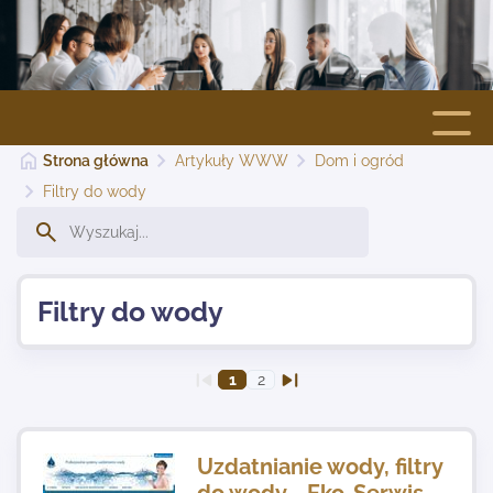
Strona główna
Artykuły WWW
Dom i ogród
Strona główna
Filtry do wody
Dodaj stronę
Filtry do wody
Najnowsze
1
2
Kontakt
Uzdatnianie wody, filtry
do wody - Eko-Serwis